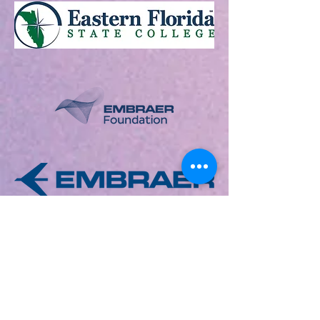
Serene Harbor has loyal
partners in the community that
provide their services to help
maintain our property and
assets.